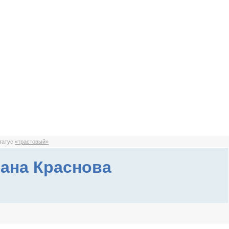
статус
«трастовый»
ана Краснова