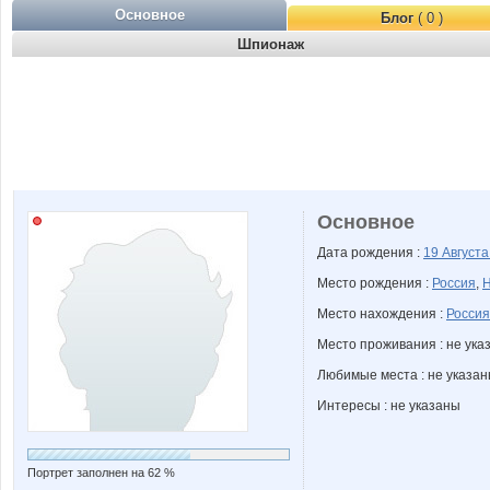
Основное
Блог
( 0 )
Шпионаж
Основное
Дата рождения :
19 Август
Место рождения :
Россия
,
Н
Место нахождения :
Россия
Место проживания : не ука
Любимые места : не указа
Интересы : не указаны
Портрет заполнен на 62 %