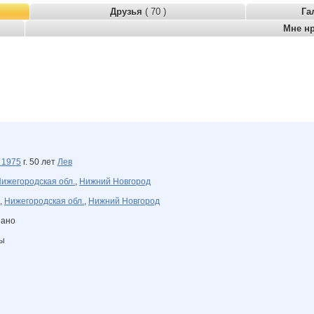
Друзья
( 70 )
Га
Мне н
а
1975
г. 50 лет
Лев
ижегородская обл.
,
Нижний Новгород
,
Нижегородская обл.
,
Нижний Новгород
зано
ны