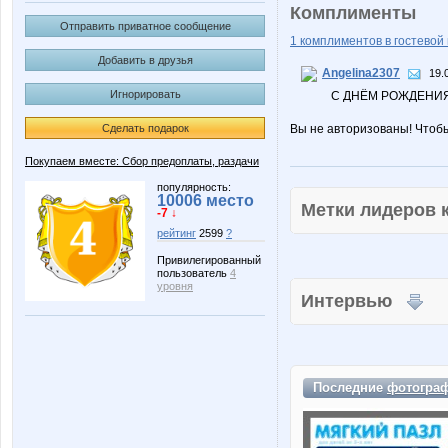
Комплименты
Отправить приватное сообщение
1 комплиментов в гостевой 
Добавить в друзья
Angelina2307
19.
Игнорировать
С ДНЁМ РОЖДЕНИЯ!
Сделать подарок
Вы не авторизованы! Чтоб
Покупаем вместе: Сбор предоплаты, раздачи
популярность:
10006 место
Метки лидеров
-7 ↓
рейтинг
2599
?
Привилегированный
пользователь
4
уровня
Интервью
Последние
фотогра