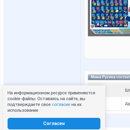
Мама Русика состои
Кл
На информационном ресурсе применяются
Статистика портрета:
cookie-файлы. Оставаясь на сайте, вы
Да
подтверждаете свое
согласие
на их
сейчас просматривают портрет - 0
использование.
зарегистрированные пользователи
посетившие портрет за 7 дней - 0
Согласен