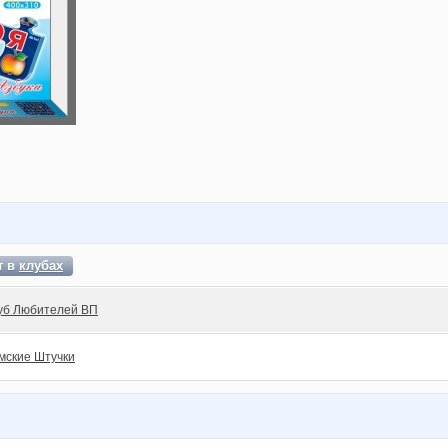
т в
клубах
уб Любителей ВП
мские Штучки