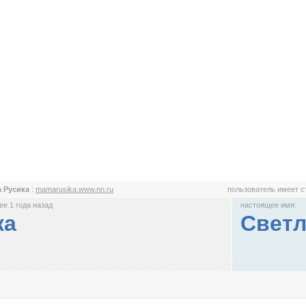
 Русика
:
mamarusika.www.nn.ru
пользователь имеет 
е 1 года назад
настоящее имя:
ка
Светл